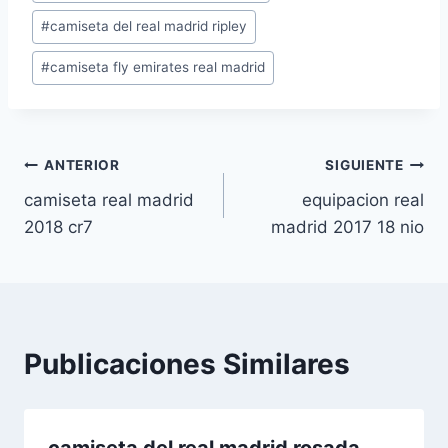
de
#
camiseta del real madrid ripley
la
entrada:
#
camiseta fly emirates real madrid
Navegación
ANTERIOR
SIGUIENTE
camiseta real madrid
equipacion real
de
2018 cr7
madrid 2017 18 nio
entradas
Publicaciones Similares
camiseta del real madrid rosada