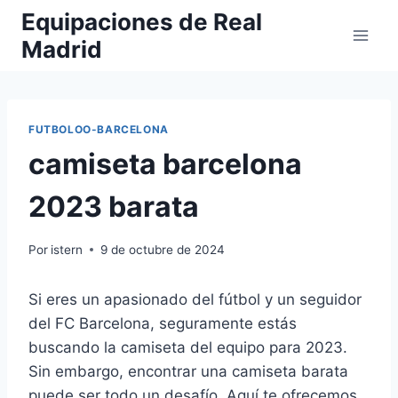
Saltar
Equipaciones de Real
al
Madrid
contenido
FUTBOLOO-BARCELONA
camiseta barcelona
2023 barata
Por
istern
9 de octubre de 2024
Si eres un apasionado del fútbol y un seguidor
del FC Barcelona, seguramente estás
buscando la camiseta del equipo para 2023.
Sin embargo, encontrar una camiseta barata
puede ser todo un desafío. Aquí te ofrecemos