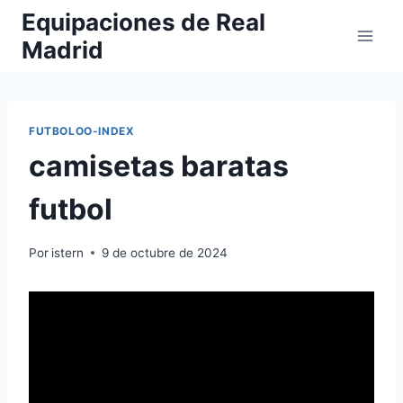
Saltar
Equipaciones de Real
al
Madrid
contenido
FUTBOLOO-INDEX
camisetas baratas
futbol
Por
istern
9 de octubre de 2024