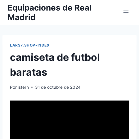
Saltar
Equipaciones de Real
al
Madrid
contenido
LARS7.SHOP-INDEX
camiseta de futbol
baratas
Por
istern
31 de octubre de 2024