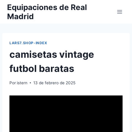
Saltar
Equipaciones de Real
al
Madrid
contenido
LARS7.SHOP-INDEX
camisetas vintage
futbol baratas
Por
istern
13 de febrero de 2025