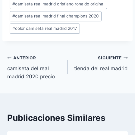
Etiquetas
#
camiseta real madrid cristiano ronaldo original
de
#
camiseta real madrid final champions 2020
la
entrada:
#
color camiseta real madrid 2017
Navegación
ANTERIOR
SIGUIENTE
camiseta del real
tienda del real madrid
de
madrid 2020 precio
entradas
Publicaciones Similares