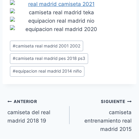
Etiquetas
#
camiseta real madrid 2001 2002
de
#
camiseta real madrid pes 2018 ps3
la
entrada:
#
equipacion real madrid 2014 niño
Navegación
ANTERIOR
SIGUIENTE
camiseta del real
camiseta
de
madrid 2018 19
entrenamiento real
entradas
madrid 2015