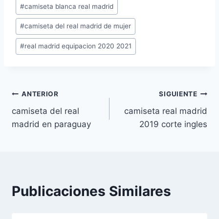
Etiquetas
#
camiseta blanca real madrid
de
#
camiseta del real madrid de mujer
la
entrada:
#
real madrid equipacion 2020 2021
Navegación
ANTERIOR
SIGUIENTE
camiseta del real
camiseta real madrid
de
madrid en paraguay
2019 corte ingles
entradas
Publicaciones Similares