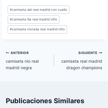
Etiquetas
#
camiseta del real madrid con cuello
de
#
camiseta lila real madrid niño
la
entrada:
#
camiseta morada real madrid niño
Navegación
ANTERIOR
SIGUIENTE
camiseta nio real
camiseta real madrid
de
madrid negra
dragon champions
entradas
Publicaciones Similares