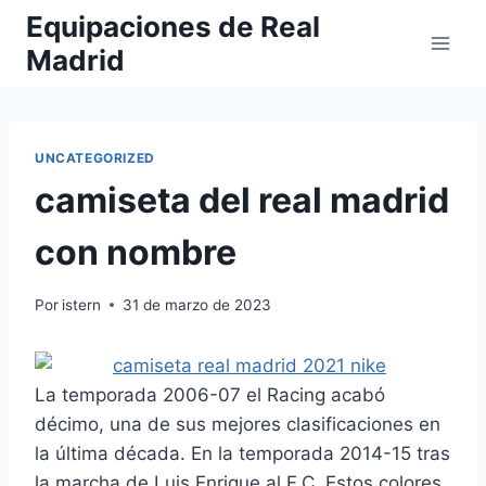
Saltar
Equipaciones de Real
al
Madrid
contenido
UNCATEGORIZED
camiseta del real madrid
con nombre
Por
istern
31 de marzo de 2023
La temporada 2006-07 el Racing acabó
décimo, una de sus mejores clasificaciones en
la última década. En la temporada 2014-15 tras
la marcha de Luis Enrique al F.C. Estos colores