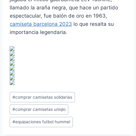
llamado la araña negra, que hace un partido
espectacular, fue balón de oro en 1963,
camiseta barcelona 2023
lo que resalta su
importancia legendaria.
Etiquetas
#
comprar camisetas solidarias
de
#
comprar camisetas uniqlo
la
entrada:
#
equipaciones futbol hummel