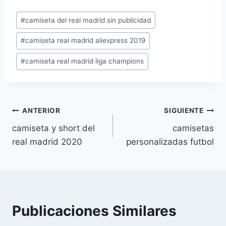
Etiquetas
#
camiseta del real madrid sin publicidad
de
#
camiseta real madrid aliexpress 2019
la
entrada:
#
camiseta real madrid liga champions
Navegación
ANTERIOR
SIGUIENTE
camiseta y short del
camisetas
de
real madrid 2020
personalizadas futbol
entradas
Publicaciones Similares