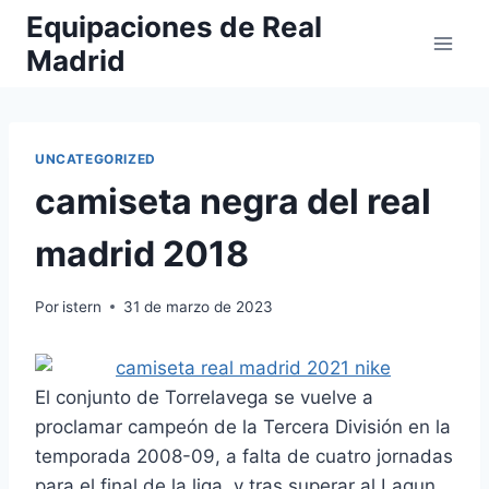
Saltar
Equipaciones de Real
al
Madrid
contenido
UNCATEGORIZED
camiseta negra del real
madrid 2018
Por
istern
31 de marzo de 2023
El conjunto de Torrelavega se vuelve a
proclamar campeón de la Tercera División en la
temporada 2008-09, a falta de cuatro jornadas
para el final de la liga, y tras superar al Lagun