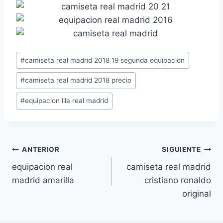
Etiquetas
#
camiseta real madrid 2018 19 segunda equipacion
de
#
camiseta real madrid 2018 precio
la
entrada:
#
equipacion lila real madrid
Navegación
ANTERIOR
SIGUIENTE
equipacion real
camiseta real madrid
de
madrid amarilla
cristiano ronaldo
entradas
original