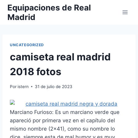
Saltar
Equipaciones de Real
al
Madrid
contenido
UNCATEGORIZED
camiseta real madrid
2018 fotos
Por
istern
31 de julio de 2023
Marciano Furioso: Es un marciano verde que
apareció por primera vez en el capítulo del
mismo nombre (2×41), como su nombre lo
dice, siempre esta de mal humor y es muy