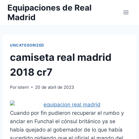
Saltar
Equipaciones de Real
al
Madrid
contenido
UNCATEGORIZED
camiseta real madrid
2018 cr7
Por
istern
20 de abril de 2023
Cuando por fin pudieron recuperar el rumbo y
anclar en Funchal el cónsul británico ya se
había quejado al gobernador de lo que había
sucedido pidiendo que el oficial al mando del