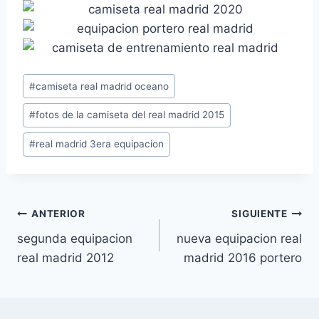
Etiquetas
#
camiseta real madrid oceano
de
#
fotos de la camiseta del real madrid 2015
la
entrada:
#
real madrid 3era equipacion
Navegación
ANTERIOR
SIGUIENTE
segunda equipacion
nueva equipacion real
de
real madrid 2012
madrid 2016 portero
entradas