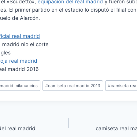
y el «Scudetto»,
equipacion del real madrid
y fueron su
 El primer partido en el estadio lo disputó el filial con
zuelo de Alarcón.
 madrid milanuncios
#
camiseta real madrid 2013
#
camiseta rea
del real madrid
camiseta real m