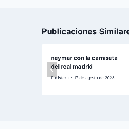
entradas
Publicaciones Similar
 real
neymar con la camiseta
del real madrid
 2023
Por
istern
17 de agosto de 2023