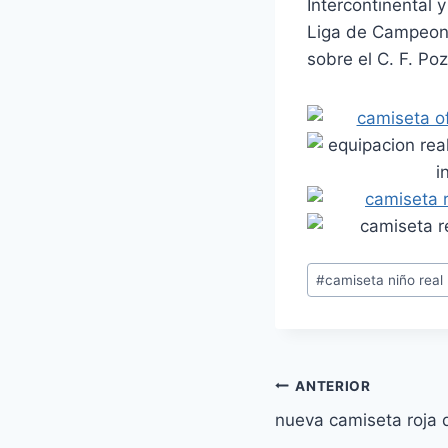
Intercontinental 
Liga de Campeones.
sobre el C. F. Po
Etiquetas
#
camiseta niño real
de
la
entrada:
Navegación
ANTERIOR
nueva camiseta roja 
de