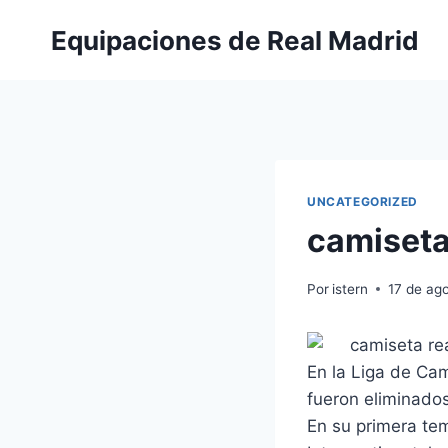
Saltar
Equipaciones de Real Madrid
al
contenido
UNCATEGORIZED
camiseta
Por
istern
17 de ag
En la Liga de Cam
fueron eliminados
En su primera te