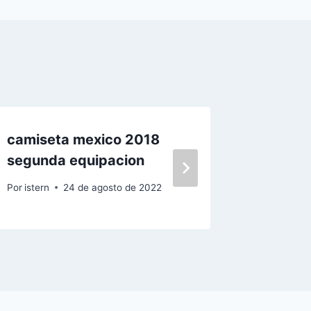
camiseta mexico 2018
camiset
segunda equipacion
negra
Por
istern
24 de agosto de 2022
Por
istern