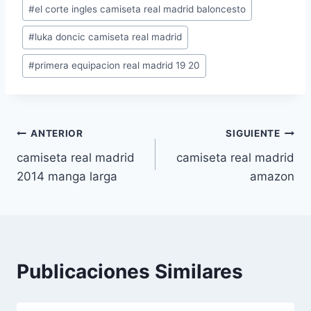
Etiquetas
#
el corte ingles camiseta real madrid baloncesto
de
#
luka doncic camiseta real madrid
la
entrada:
#
primera equipacion real madrid 19 20
Navegación
ANTERIOR
SIGUIENTE
camiseta real madrid
camiseta real madrid
de
2014 manga larga
amazon
entradas
Publicaciones Similares