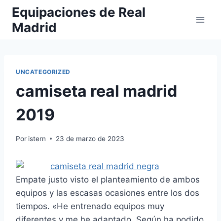
Saltar
Equipaciones de Real
al
Madrid
contenido
UNCATEGORIZED
camiseta real madrid
2019
Por
istern
23 de marzo de 2023
Empate justo visto el planteamiento de ambos
equipos y las escasas ocasiones entre los dos
tiempos. «He entrenado equipos muy
diferentes y me he adaptado. Según ha podido