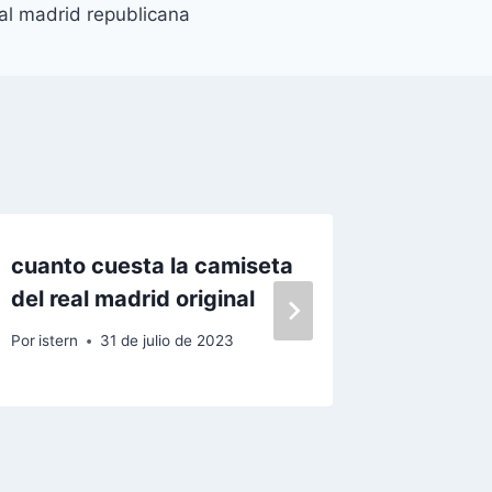
al madrid republicana
cuanto cuesta la camiseta
camise
del real madrid original
pumas
Por
istern
31 de julio de 2023
Por
istern