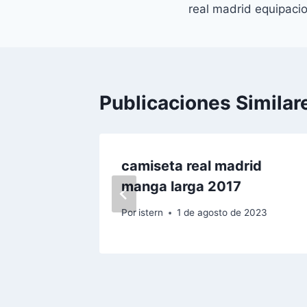
real madrid equipaci
de
entradas
Publicaciones Similar
id azul
camiseta real madrid
manga larga 2017
2023
Por
istern
1 de agosto de 2023