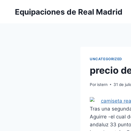
Saltar
Equipaciones de Real Madrid
al
contenido
UNCATEGORIZED
precio de
Por
istern
31 de jul
Tras una segunda 
Aguirre -el cual 
andaluz 33 puntos