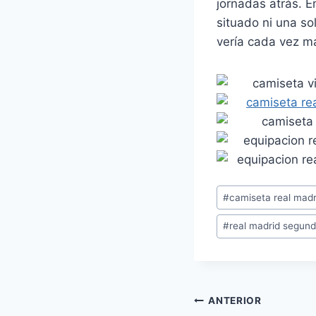
jornadas atrás. E
situado ni una so
vería cada vez má
Etiquetas
#
camiseta real mad
de
#
real madrid segun
la
entrada:
Navegación
ANTERIOR