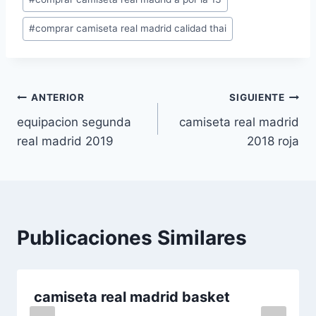
la
entrada:
#
comprar camiseta real madrid calidad thai
Navegación
ANTERIOR
SIGUIENTE
equipacion segunda
camiseta real madrid
de
real madrid 2019
2018 roja
entradas
Publicaciones Similares
camiseta real madrid basket