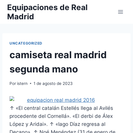
Saltar
Equipaciones de Real
al
Madrid
contenido
UNCATEGORIZED
camiseta real madrid
segunda mano
Por
istern
1 de agosto de 2023
↑ «El central catalán Estellés llega al Avilés
procedente del Cornellá». «El derbi de Álex
López y Aridai». ↑ «Iago Díaz regresa al
Decano». ↑ Noé Menéndez (31 de enero de