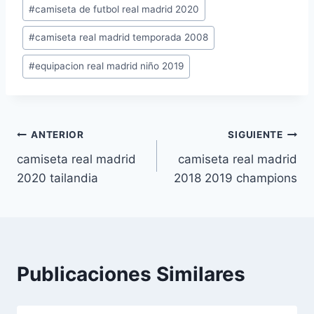
Etiquetas
#
camiseta de futbol real madrid 2020
de
#
camiseta real madrid temporada 2008
la
entrada:
#
equipacion real madrid niño 2019
Navegación
ANTERIOR
SIGUIENTE
camiseta real madrid
camiseta real madrid
de
2020 tailandia
2018 2019 champions
entradas
Publicaciones Similares