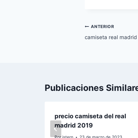
entrada:
Navegación
ANTERIOR
camiseta real madrid
de
entradas
Publicaciones Similar
guti
precio camiseta del real
madrid 2019
2023
Por
istern
23 de marzo de 2023