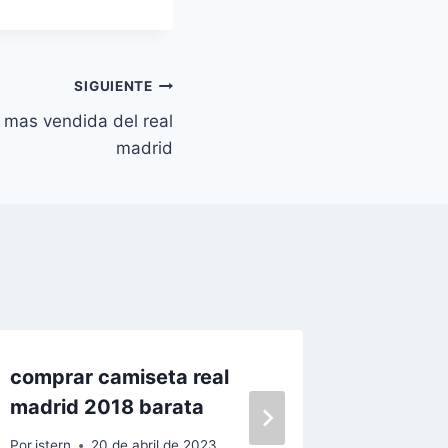
SIGUIENTE
a mas vendida del real
madrid
comprar camiseta real
camiset
madrid 2018 barata
2020 
Por
istern
20 de abril de 2023
Por
istern