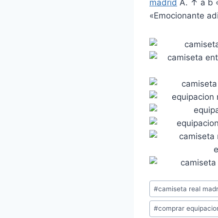
madrid
Á. ↑ a b 
«Emocionante adió
Etiquetas
#
camiseta real madr
de
#
comprar equipacio
la