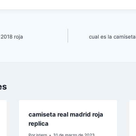
 2018 roja
cual es la camiset
es
camiseta real madrid roja
replica
Por
istern
31 de marzo de 2023