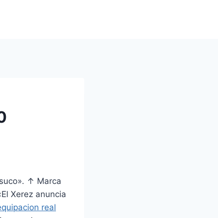
0
asuco». ↑ Marca
 «El Xerez anuncia
quipacion real