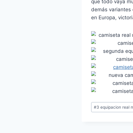
que todo vaya mu
demás variantes d
en Europa, victor
Etiquetas
#
3 equipacion real 
de
la
entrada: