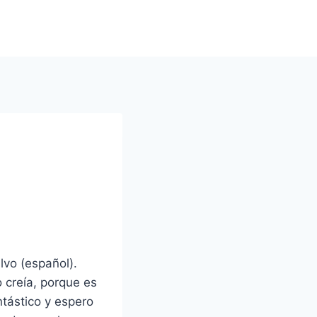
lvo (español).
 creía, porque es
ntástico y espero