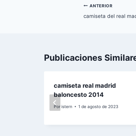
Navegación
ANTERIOR
camiseta del real ma
de
entradas
Publicaciones Similar
madrid
camiseta real madrid
baloncesto 2014
 2023
Por
istern
1 de agosto de 2023