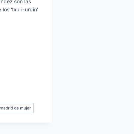
éndez son las
os ‘txuri-urdin’
 madrid de mujer