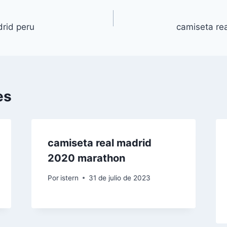
drid peru
camiseta rea
es
camiseta real madrid
2020 marathon
Por
istern
31 de julio de 2023