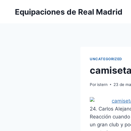
Saltar
Equipaciones de Real Madrid
al
contenido
UNCATEGORIZED
camiseta 
Por
istern
23 de ma
24. Carlos Alejan
Reacción cuando s
un gran club y po