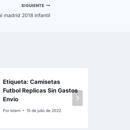
SIGUIENTE
l madrid 2018 infantil
Etiqueta: Camisetas
adidas
Futbol Replicas Sin Gastos
nios 6
Envio
Por
istern
Por
istern
15 de julio de 2022