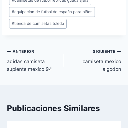
#
camisetas de futbol replicas guadalajara
de
#
equipacion de futbol de españa para niños
la
entrada:
#
tienda de camisetas toledo
Navegación
ANTERIOR
SIGUIENTE
adidas camiseta
camiseta mexico
de
suplente mexico 94
algodon
entradas
Publicaciones Similares