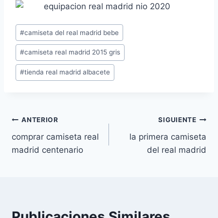
Etiquetas
#
camiseta del real madrid bebe
de
#
camiseta real madrid 2015 gris
la
entrada:
#
tienda real madrid albacete
Navegación
ANTERIOR
SIGUIENTE
comprar camiseta real
la primera camiseta
de
madrid centenario
del real madrid
entradas
Publicaciones Similares