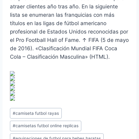
atraer clientes año tras año. En la siguiente
lista se enumeran las franquicias con más
títulos en las ligas de fútbol americano
profesional de Estados Unidos reconocidas por
el Pro Football Hall of Fame. ↑ FIFA (5 de mayo
de 2016). «Clasificación Mundial FIFA Coca
Cola – Clasificación Masculina» (HTML).
Etiquetas
#
camiseta futbol rayas
de
#
camisetas futbol online replicas
la
entrada:
#
equipaciones de futbol para bebes baratas