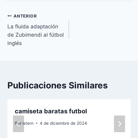
Navegación
ANTERIOR
La fluida adaptación
de
de Zubimendi al fútbol
entradas
inglés
Publicaciones Similares
camiseta baratas futbol
Por
istern
4 de diciembre de 2024