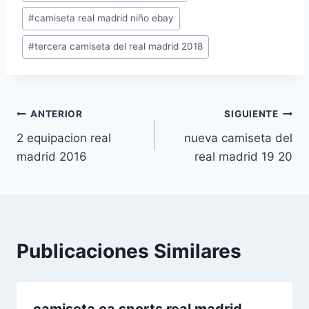
de
#
camiseta real madrid niño ebay
la
entrada:
#
tercera camiseta del real madrid 2018
Navegación
ANTERIOR
SIGUIENTE
2 equipacion real
nueva camiseta del
de
madrid 2016
real madrid 19 20
entradas
Publicaciones Similares
camiseta ea sports real madrid