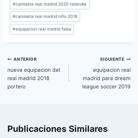
Etiquetas
#
camiseta real madrid 2020 tailandia
de
#
camiseta real madrid niño 2018
la
entrada:
#
equipacion real madrid falsa
Navegación
ANTERIOR
SIGUIENTE
nueva equipacion del
equipacion real
de
real madrid 2018
madrid para dream
entradas
portero
league soccer 2019
Publicaciones Similares