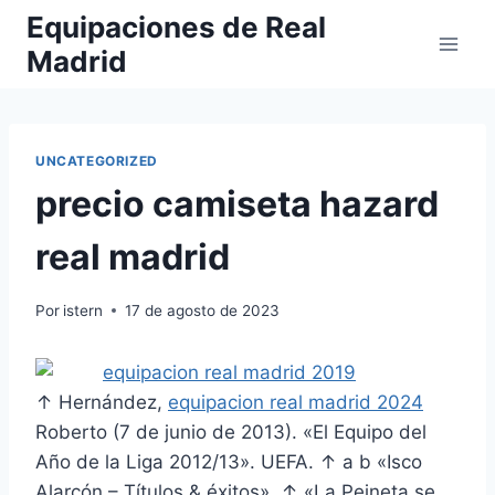
Saltar
Equipaciones de Real
al
Madrid
contenido
UNCATEGORIZED
precio camiseta hazard
real madrid
Por
istern
17 de agosto de 2023
↑ Hernández,
equipacion real madrid 2024
Roberto (7 de junio de 2013). «El Equipo del
Año de la Liga 2012/13». UEFA. ↑ a b «Isco
Alarcón – Títulos & éxitos». ↑ «La Peineta se