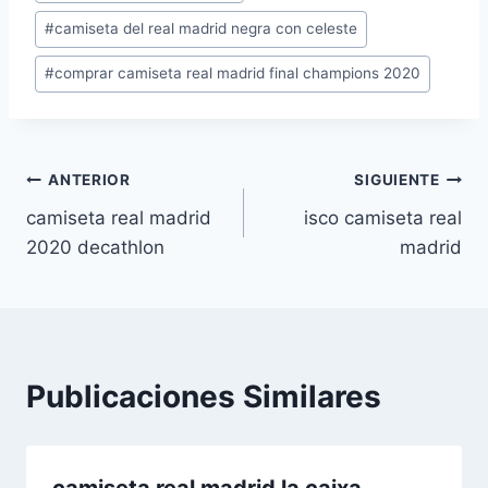
de
#
camiseta del real madrid negra con celeste
la
entrada:
#
comprar camiseta real madrid final champions 2020
Navegación
ANTERIOR
SIGUIENTE
camiseta real madrid
isco camiseta real
de
2020 decathlon
madrid
entradas
Publicaciones Similares
camiseta real madrid la caixa