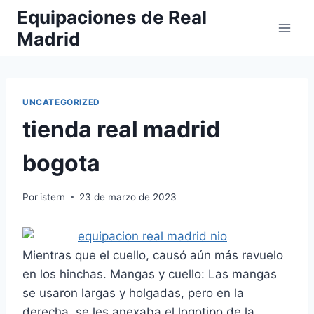
Saltar
Equipaciones de Real
al
Madrid
contenido
UNCATEGORIZED
tienda real madrid
bogota
Por
istern
23 de marzo de 2023
Mientras que el cuello, causó aún más revuelo
en los hinchas. Mangas y cuello: Las mangas
se usaron largas y holgadas, pero en la
derecha, se les anexaba el logotipo de la