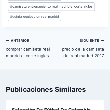
de
#
camiseta entrenamiento real madrid el corte ingles
la
entrada:
#
quinta equipacion real madrid
Navegación
ANTERIOR
SIGUIENTE
comprar camiseta real
precio de la camiseta
de
madrid el corte ingles
del real madrid 2017
entradas
Publicaciones Similares
Selección De Fútbol De Colombia