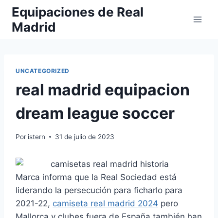
Saltar
Equipaciones de Real
al
Madrid
contenido
UNCATEGORIZED
real madrid equipacion
dream league soccer
Por
istern
31 de julio de 2023
Marca informa que la Real Sociedad está
liderando la persecución para ficharlo para
2021-22,
camiseta real madrid 2024
pero
Mallorca y clubes fuera de España también han