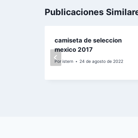
Publicaciones Similar
id 2018
camiseta de seleccion
mexico 2017
 2023
Por
istern
24 de agosto de 2022