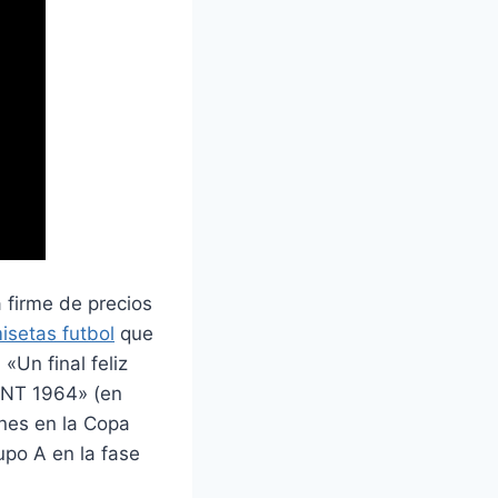
 firme de precios
isetas futbol
que
«Un final feliz
VANT 1964» (en
ones en la Copa
upo A en la fase