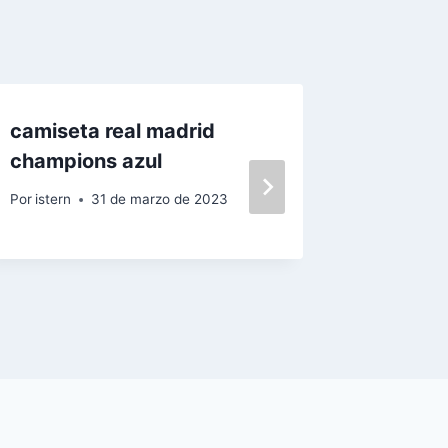
camiseta real madrid
Etiquet
champions azul
Futbol 
Envio
Por
istern
31 de marzo de 2023
Por
istern