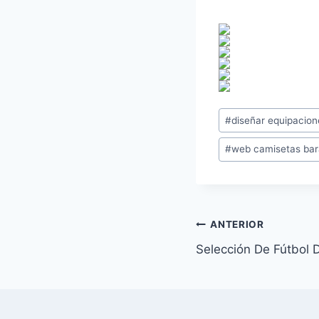
Etiquetas
#
diseñar equipacione
de
#
web camisetas bara
la
entrada:
Navegación
ANTERIOR
Selección De Fútbol 
de
entradas