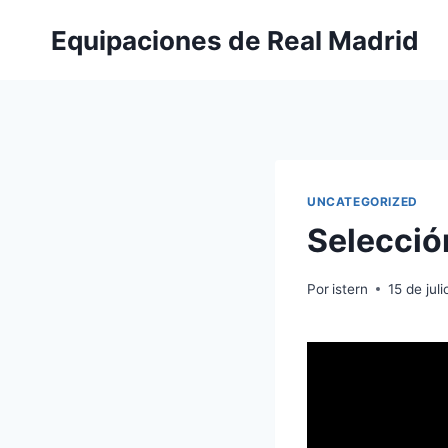
Saltar
Equipaciones de Real Madrid
al
contenido
UNCATEGORIZED
Selecció
Por
istern
15 de jul