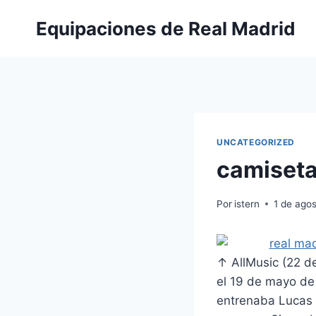
Saltar
Equipaciones de Real Madrid
al
contenido
UNCATEGORIZED
camiseta
Por
istern
1 de ago
↑ AllMusic (22 d
el 19 de mayo de 
entrenaba Lucas 