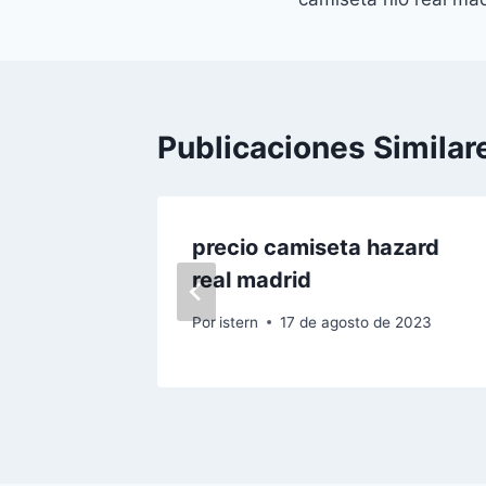
de
entradas
Publicaciones Similar
l De
precio camiseta hazard
s
real madrid
022
Por
istern
17 de agosto de 2023