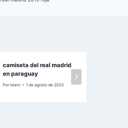
camiseta del real madrid
comprar
en paraguay
madrid
Por
istern
1 de agosto de 2023
Por
istern