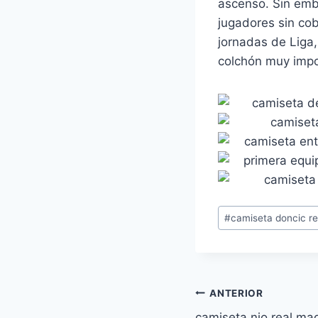
ascenso. Sin emba
jugadores sin cob
jornadas de Liga
colchón muy impor
Etiquetas
#
camiseta doncic re
de
la
entrada:
Navegación
ANTERIOR
camiseta nio real mad