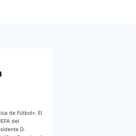
a
ca de Fútbol». El
UEFA del
sidente D.