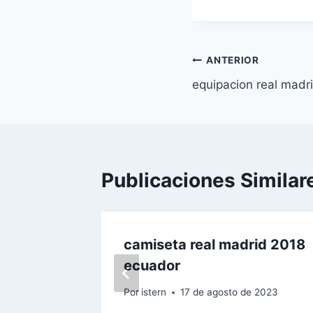
entrada:
Navegación
ANTERIOR
equipacion real madr
de
entradas
Publicaciones Similar
l
camiseta real madrid 2018
ecuador
023
Por
istern
17 de agosto de 2023