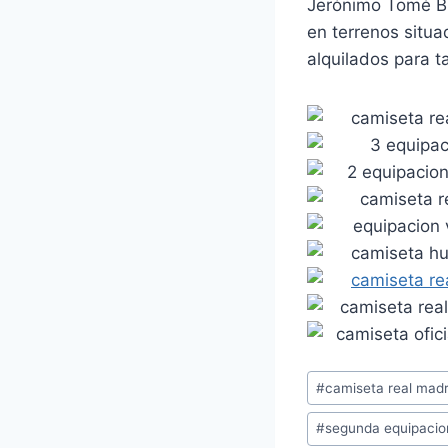
Jerónimo Tomé Bu
en terrenos situa
alquilados para tal
Etiquetas
#
camiseta real madr
de
#
segunda equipacio
la