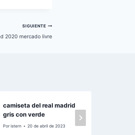
SIGUIENTE
id 2020 mercado livre
camiseta del real madrid
real ma
gris con verde
dream 
Por
istern
20 de abril de 2023
Por
istern