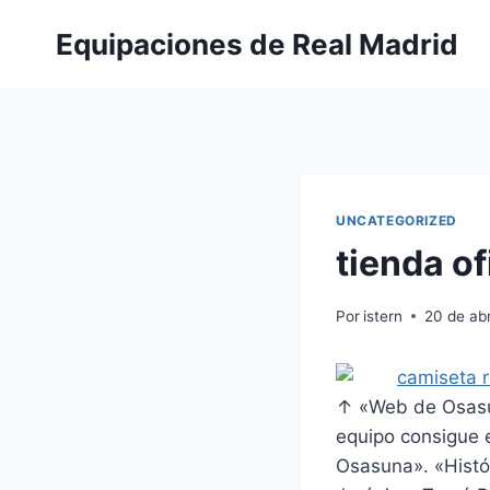
Saltar
Equipaciones de Real Madrid
al
contenido
UNCATEGORIZED
tienda of
Por
istern
20 de abr
↑ «Web de Osasuna
equipo consigue e
Osasuna». «Histó