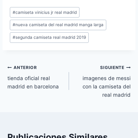
Etiquetas
#
camiseta vinicius jr real madrid
de
#
nueva camiseta del real madrid manga larga
la
entrada:
#
segunda camiseta real madrid 2019
Navegación
ANTERIOR
SIGUIENTE
tienda oficial real
imagenes de messi
de
madrid en barcelona
con la camiseta del
entradas
real madrid
Publicaciones Similares