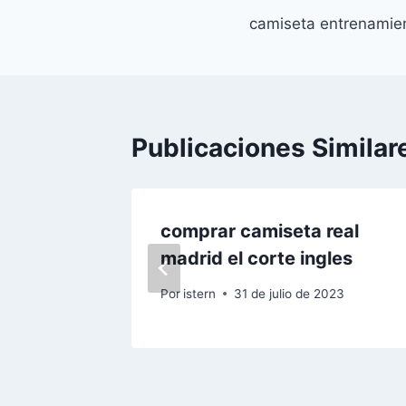
camiseta entrenamien
de
entradas
Publicaciones Similar
 2020
comprar camiseta real
madrid el corte ingles
e 2022
Por
istern
31 de julio de 2023