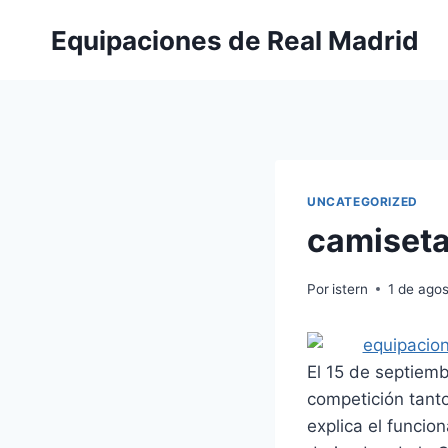
Saltar
Equipaciones de Real Madrid
al
contenido
UNCATEGORIZED
camiseta
Por
istern
1 de ago
El 15 de septiem
competición tanto
explica el funci