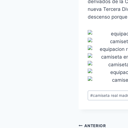
derivados de la 
nueva Tercera Di
descenso porque p
Etiquetas
#
camiseta real mad
de
la
entrada:
Navegación
ANTERIOR