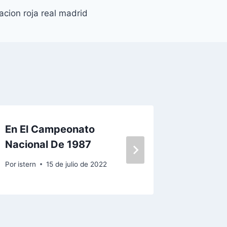
acion roja real madrid
En El Campeonato
La Publ
Nacional De 1987
Por
istern
Por
istern
15 de julio de 2022