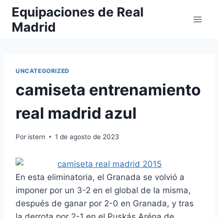
Saltar
Equipaciones de Real
al
Madrid
contenido
UNCATEGORIZED
camiseta entrenamiento
real madrid azul
Por
istern
1 de agosto de 2023
En esta eliminatoria, el Granada se volvió a
imponer por un 3-2 en el global de la misma,
después de ganar por 2-0 en Granada, y tras
la derrota por 2-1 en el Puskás Aréna de