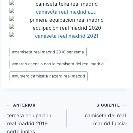
Etiquetas
#
camiseta real madrid 2018 benzema
de
#
marco asensio con la camiseta del real madrid
la
entrada:
#
numero camiseta hazard real madrid
Navegación
ANTERIOR
SIGUIENTE
tercera equipacion
camiseta del real
de
real madrid 2019
madrid fucsia
entradas
corte ingles