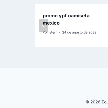
rid
promo ypf camiseta
e
mexico
023
Por
istern
24 de agosto de 2022
© 2026 Equ