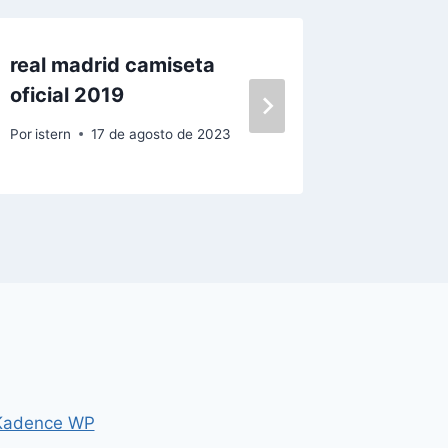
real madrid camiseta
fotos d
oficial 2019
real ma
Por
istern
17 de agosto de 2023
Por
istern
Kadence WP