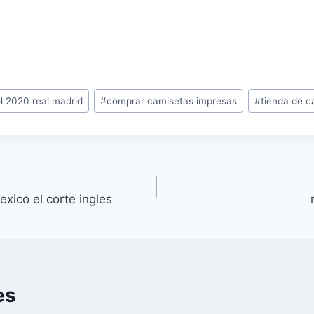
l 2020 real madrid
#
comprar camisetas impresas
#
tienda de c
xico el corte ingles
es