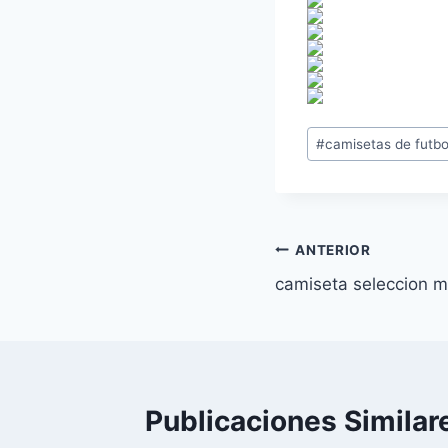
Etiquetas
#
camisetas de futbo
de
la
entrada:
Navegación
ANTERIOR
camiseta seleccion me
de
entradas
Publicaciones Similar