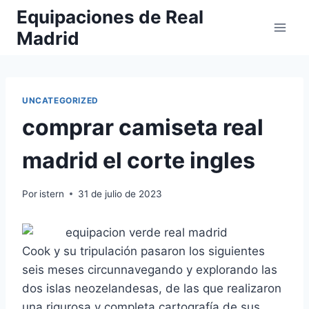
Saltar
Equipaciones de Real
al
Madrid
contenido
UNCATEGORIZED
comprar camiseta real
madrid el corte ingles
Por
istern
31 de julio de 2023
Cook y su tripulación pasaron los siguientes
seis meses circunnavegando y explorando las
dos islas neozelandesas, de las que realizaron
una rigurosa y completa cartografía de sus