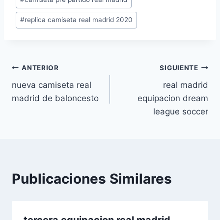
la
entrada:
#
replica camiseta real madrid 2020
Navegación
ANTERIOR
SIGUIENTE
nueva camiseta real
real madrid
de
madrid de baloncesto
equipacion dream
entradas
league soccer
Publicaciones Similares
tercera equipacion real madrid