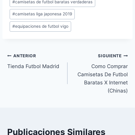
#
camisetas de futbol baratas verdaderas
de
#
camisetas liga japonesa 2019
la
entrada:
#
equipaciones de futbol vigo
Navegación
ANTERIOR
SIGUIENTE
Tienda Futbol Madrid
Como Comprar
de
Camisetas De Futbol
entradas
Baratas X Internet
(Chinas)
Publicaciones Similares