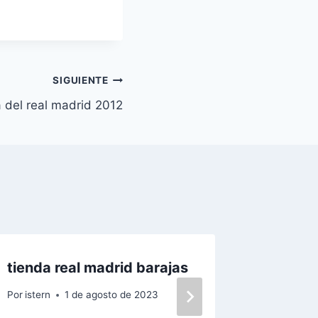
SIGUIENTE
 del real madrid 2012
tienda real madrid barajas
camiset
fucsia
Por
istern
1 de agosto de 2023
Por
istern