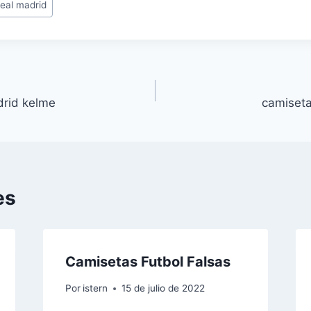
eal madrid
drid kelme
camiseta
es
Camisetas Futbol Falsas
Por
istern
15 de julio de 2022