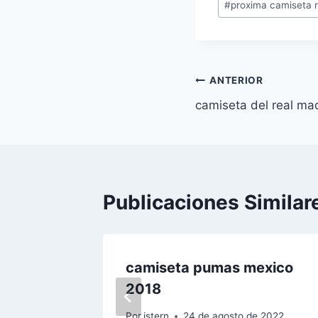
#
proxima camiseta r
la
entrada:
Navegación
ANTERIOR
camiseta del real ma
de
entradas
Publicaciones Similar
tbol
camiseta pumas mexico
2018
022
Por
istern
24 de agosto de 2022