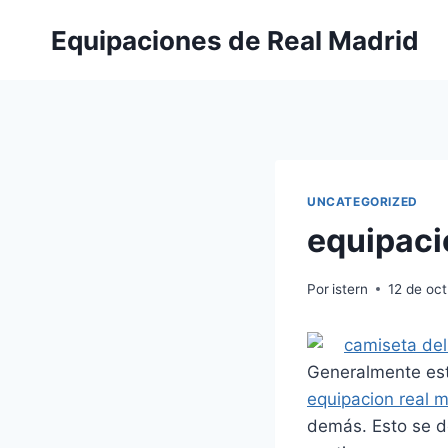
Saltar
Equipaciones de Real Madrid
al
contenido
UNCATEGORIZED
equipaci
Por
istern
12 de oc
Generalmente est
equipacion real 
demás. Esto se d