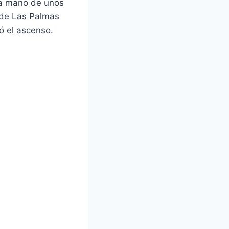
b a mano de unos
 de Las Palmas
ró el ascenso.