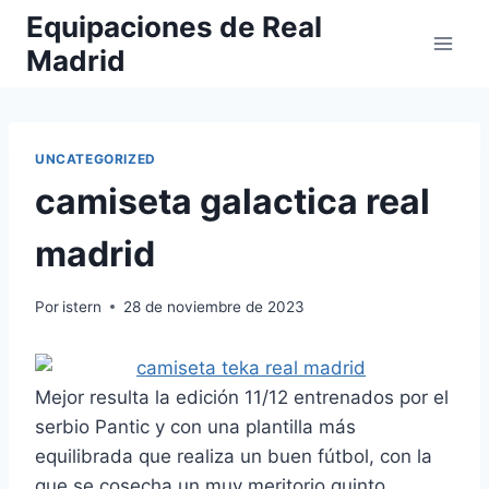
Saltar
Equipaciones de Real
al
Madrid
contenido
UNCATEGORIZED
camiseta galactica real
madrid
Por
istern
28 de noviembre de 2023
Mejor resulta la edición 11/12 entrenados por el
serbio Pantic y con una plantilla más
equilibrada que realiza un buen fútbol, con la
que se cosecha un muy meritorio quinto