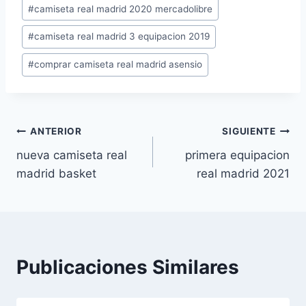
Etiquetas
#
camiseta real madrid 2020 mercadolibre
de
#
camiseta real madrid 3 equipacion 2019
la
entrada:
#
comprar camiseta real madrid asensio
Navegación
ANTERIOR
SIGUIENTE
nueva camiseta real
primera equipacion
de
madrid basket
real madrid 2021
entradas
Publicaciones Similares